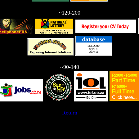
~120-200
~90-140
Return